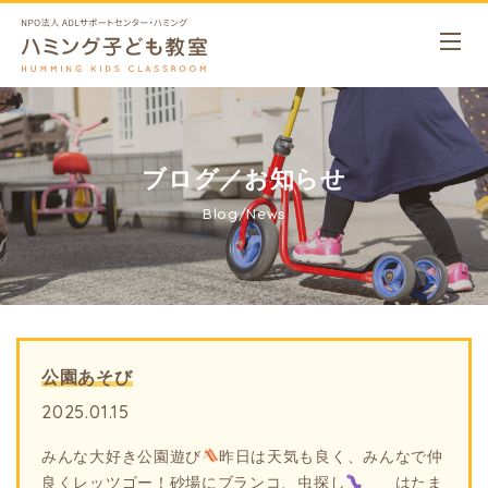
ブログ／お知らせ
Blog/News
公園あそび
2025.01.15
みんな大好き公園遊び
昨日は天気も良く、みんなで仲
良くレッツゴー！砂場にブランコ、虫探し
はたま