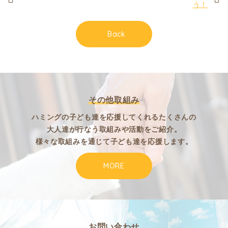
う！
支援の内容
Back
教室について
その他取組み
その他取組み
ブログ/お知らせ
ハミングの子ども達を応援してくれるたくさんの
大人達が行なう取組みや活動をご紹介。
073-478-2378
様々な取組みを通じて子ども達を応援します。
お問い合わせ
MORE
お問い合わせ